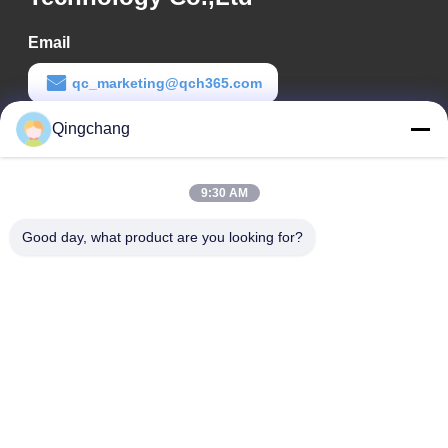
Email
qc_marketing@qch365.com
Qingchang
Tempo di lavoro
00:00-23:59
9:30 AM
Il nostro indirizzo
Good day, what product are you looking for?
Indirizzo aziendale
C1111 GEM Techcenter, No9, 3rd Street of Shangdi, Pechino
Indirizzo della fabbrica
No. 3, Leyuan South 2nd Street, Zona di Sviluppo Economico
di Yanqi, Distretto di Huairou, Pechino
Telefono
0010-82899533-82893776