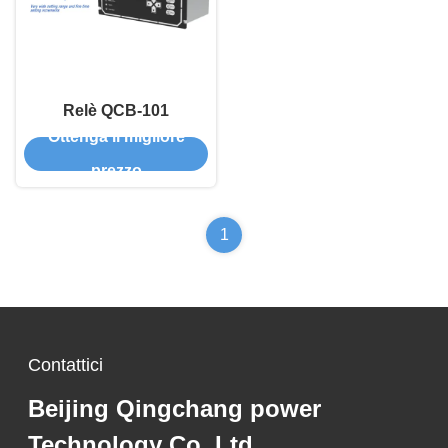
Relè QCB-101
Ottenga il migliore
prezzo
1
Contattici
Beijing Qingchang power
Technology Co.,Ltd