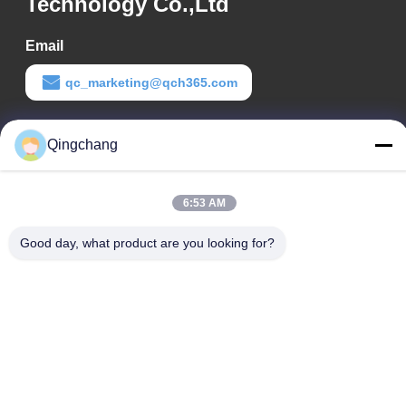
Technology Co.,Ltd
Email
qc_marketing@qch365.com
Tempo di lavoro
Qingchang
00:00-23:59
Il nostro indirizzo
6:53 AM
Indirizzo aziendale
Good day, what product are you looking for?
C1111 GEM Techcenter, No9, 3rd Street of Shangdi, Pechino
Indirizzo della fabbrica
No. 3, Leyuan South 2nd Street, Zona di Sviluppo Economico
di Yanqi, Distretto di Huairou, Pechino
Telefono
0010-82899533-82893776