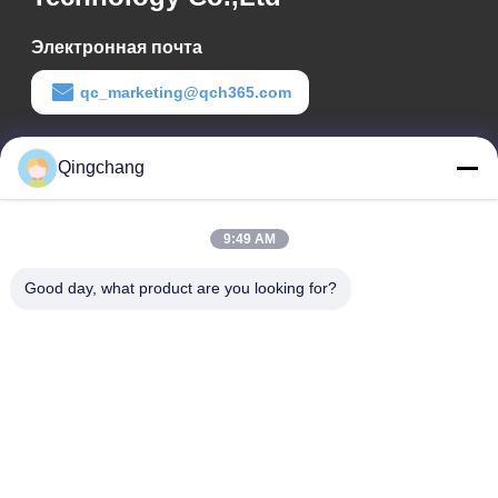
Электронная почта
qc_marketing@qch365.com
Время работы
Qingchang
00:00-23:59
Наш адрес
9:49 AM
Адрес компании
Good day, what product are you looking for?
C1111 GEM Techcenter, No9, 3-я улица Шанди, Пекин
Адрес фабрики
No 3, Leyuan South 2nd Street, Yanqi Economic
Development Zone, Huairou District, Пекин, Китайская
Народная Республика
Телефон