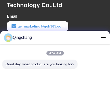
Technology Co.,Ltd
Email
qc_marketing@qch365.com
Qingchang
Tempo di lavoro
00:00-23:59
4:52 AM
Il nostro indirizzo
Good day, what product are you looking for?
Indirizzo aziendale
C1111 GEM Techcenter, No9, 3rd Street of Shangdi, Pechino
Indirizzo della fabbrica
No. 3, Leyuan South 2nd Street, Zona di Sviluppo Economico
di Yanqi, Distretto di Huairou, Pechino
Telefono