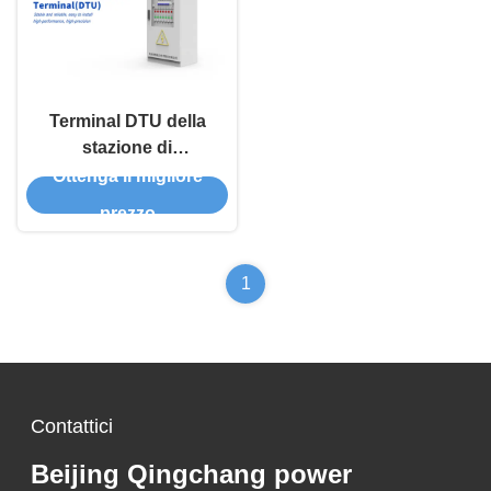
Terminal DTU della
stazione di
distribuzione della serie
Ottenga il migliore
QCD 7000
prezzo
1
Contattici
Beijing Qingchang power