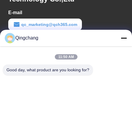
E-mail
qc_marketing@qch365.com
Qingchang
Het werktijd
00:00-23:59
11:50 AM
Ons adres
Good day, what product are you looking for?
Bedrijfsadres
C1111 GEM Techcenter, No.9, 3rd Straat van Shangdi, Beijing
Fabrieksadres
Nr. 3, Leyuan Zuid 2e Straat, Yanqi Economische
Ontwikkelingszone, Huairou District, Beijing
Tel.
0010-82899533-82893776