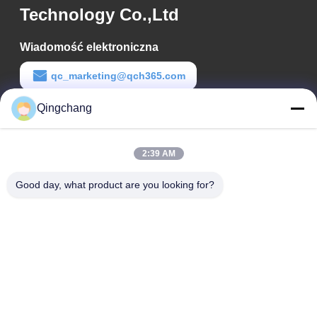
Technology Co.,Ltd
Wiadomość elektroniczna
qc_marketing@qch365.com
Qingchang
Czas pracy
00:00-23:59
2:39 AM
Nasz adres
Good day, what product are you looking for?
Adres firmy
C1111 GEM Techcenter, nr 9, 3. Ulica Shangdi, Pekin
Adres fabryki
Nr 3, Leyuan South 2nd Street, Strefa Rozwoju
Ekonomicznego Yanqi, Dzielnica Huairou, Pekin
Tel.