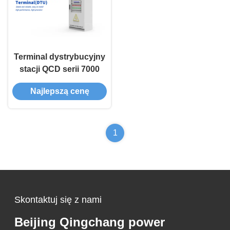
Terminal dystrybucyjny
stacji QCD serii 7000
Najlepszą cenę
1
Skontaktuj się z nami
Beijing Qingchang power