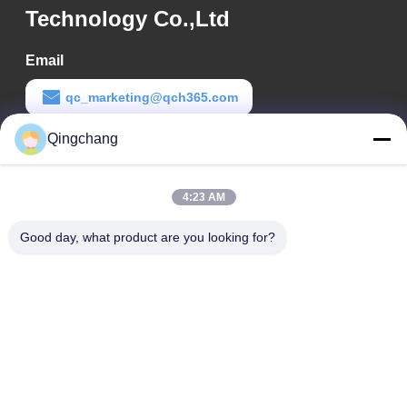
Technology Co.,Ltd
Email
qc_marketing@qch365.com
Qingchang
Thời gian làm việc
00:00-23:59
4:23 AM
Địa chỉ của tôi
Good day, what product are you looking for?
Địa chỉ công ty
C1111 GEM Techcenter, số 9, đường 3 của Shangdi, Bắc Kinh
Địa chỉ nhà máy
Số 3, đường 2 phía Nam Leyuan, Khu Phát triển Kinh tế
Yanqi, quận Huairou, Bắc Kinh
Điện thoại