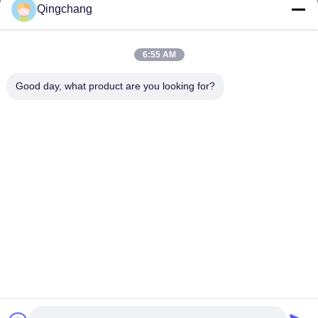
Qingchang
Tempo di lavoro
00:00-23:59
6:55 AM
Il nostro indirizzo
Good day, what product are you looking for?
Indirizzo aziendale
C1111 GEM Techcenter, No9, 3rd Street of Shangdi, Pechino
Indirizzo della fabbrica
No. 3, Leyuan South 2nd Street, Zona di Sviluppo Economico
di Yanqi, Distretto di Huairou, Pechino
Telefono
0010-82899533-82893776
Buona qualità della Cina apparecchiatura di manovra rmu
Fornitore. © di Copyright -2026 Beijing Qingchang power
Technology Co.,Ltd . Tutti i diritti riservati.