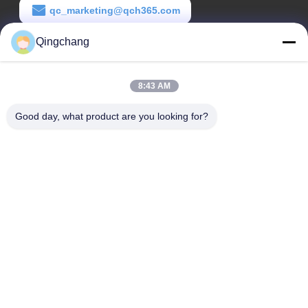
qc_marketing@qch365.com
Qingchang
Arbeits-Zeit
00:00-23:59
8:43 AM
Unsere Adresse
Good day, what product are you looking for?
Adresse des Unternehmens
C1111 GEM Techcenter, No. 9, 3. Shangdi-Straße, Peking
Fabrikadresse
Nr. 3, Leyuan South 2nd Street, Wirtschaftsentwicklungszone
Yanqi, Bezirk Huairou, Peking
Telefon
0010-82899533-82893776
Gute Qualität Chinas RMU-Schaltanlage Lieferant. Copyright-©