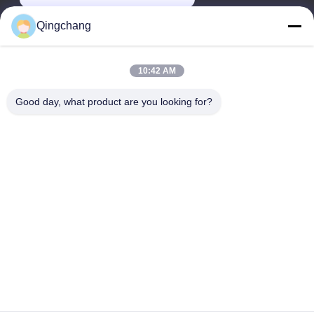
Qingchang
Thời gian làm việc
00:00-23:59
10:42 AM
Địa chỉ của tôi
Good day, what product are you looking for?
Địa chỉ công ty
C1111 GEM Techcenter, số 9, đường 3 của Shangdi, Bắc Kinh
Địa chỉ nhà máy
Số 3, đường 2 phía Nam Leyuan, Khu Phát triển Kinh tế
Yanqi, quận Huairou, Bắc Kinh
Điện thoại
0010-82899533-82893776
Trung Quốc Chất lượng tốt Máy chuyển đổi rmu Nhà cung cấp.
-2026 Beijing Qingchang power Technology Co.,Ltd Tất cả các