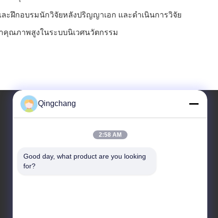
รและฝึกอบรมนักวิจัยหลังปริญญาเอก และดำเนินการวิจัย
ัฒนาคุณภาพสูงในระบบนิเวศนวัตกรรม
Qingchang
ที่อยู่ของเรา
2:58 AM
ที่อยู่ของบริษัท
Good day, what product are you looking 
C1111 GEM เทคเซ็นเตอร์, เลขที่ 9, ถนน Shangdi สาย 3, ปักกิ่ง
for?
ที่อยู่โรงงาน
เลขที่ 3, ถนน Leyuan ใต้ 2, เขตพัฒนาเศรษฐกิจ Yanqi, เขต
Huairou, ปักกิ่ง