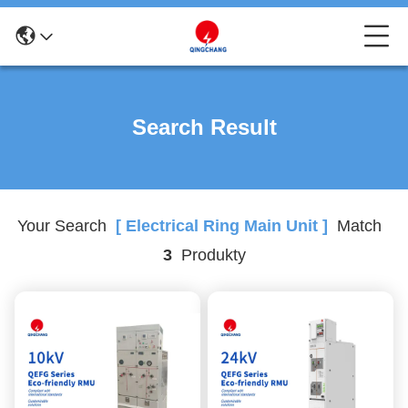
Search Result
Your Search
[ Electrical Ring Main Unit ]
Match
3
Produkty