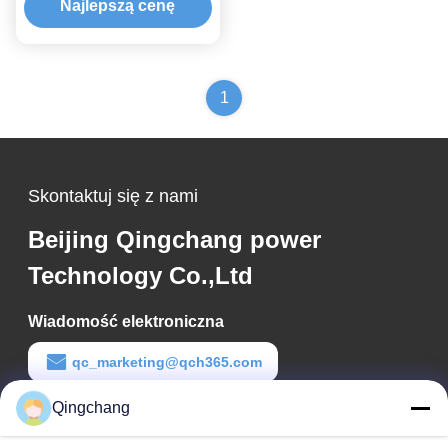
Najlepszą cenę
1
Skontaktuj się z nami
Beijing Qingchang power
Technology Co.,Ltd
Wiadomość elektroniczna
qc_marketing@qch365.com
Qingchang
Czas pracy
00:00-23:59