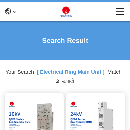
Search Result
Your Search
[ Electrical Ring Main Unit ]
Match
3
उत्पादों