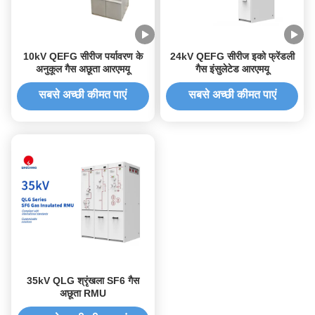
10kV QEFG सीरीज पर्यावरण के
24kV QEFG सीरीज इको फ्रेंडली
अनुकूल गैस अछूता आरएमयू
गैस इंसुलेटेड आरएमयू
सबसे अच्छी कीमत पाएं
सबसे अच्छी कीमत पाएं
35kV QLG श्रृंखला SF6 गैस
अछूता RMU