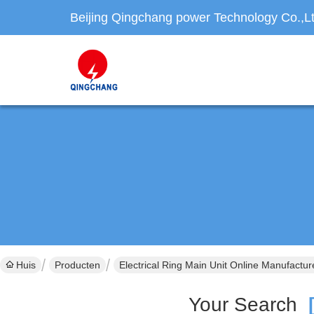
Beijing Qingchang power Technology Co.,L
Huis
Producten
Electrical Ring Main Unit Online Manufactur
Your Search
[