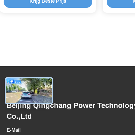
Krijg Beste Prijs
K
Contacteer Ons
Beijing Qingchang Power Technolog
Co.,Ltd
E-Mail