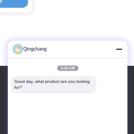
js
Qingchang
3:20 AM
Good day, what product are you looking 
for?
Ons Adres
Bedrijfsadres
C1111 GEM Techcenter, No.9, 3rd Straat Van Shangdi,
Beijing
Fabrieksadres