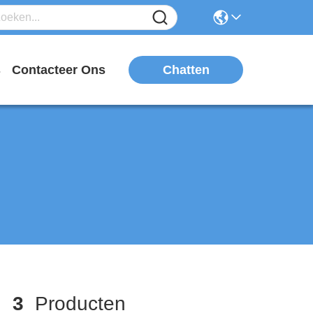
Chatten
s
Contacteer Ons
h
3
Producten