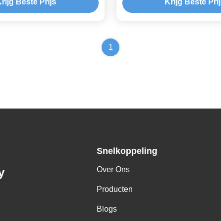
rijg Beste Prijs
Krijg Beste Pri
1
Snelkoppeling
Over Ons
y
Producten
Blogs