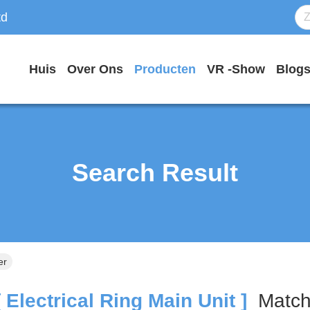
td
Huis
Over Ons
Producten
VR -show
Blog
Search Result
er
 Electrical Ring Main Unit ]
Matc