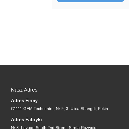
Nasz Adres
Adres Firmy
C1111 GEM Techcenter, Nr 9, 3. Ulica Shangdi, Pekin
Adres Fabryki
Nr 3, Leyuan South 2nd Street, Strefa Rozwoju