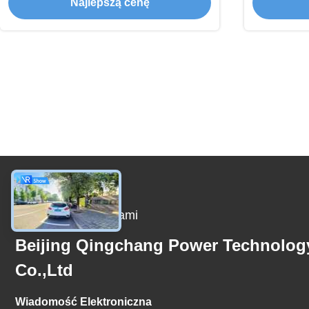
Najlepszą cenę
Skontaktuj Się Z Nami
Beijing Qingchang Power Technolog
Co.,Ltd
Wiadomość Elektroniczna