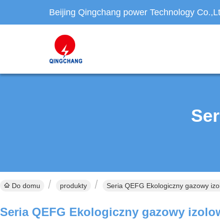
Beijing Qingchang power Technology Co.,L
Ser
Do domu
produkty
Seria QEFG Ekologiczny gazowy izo
Seria QEFG Ekologiczny gazowy izol