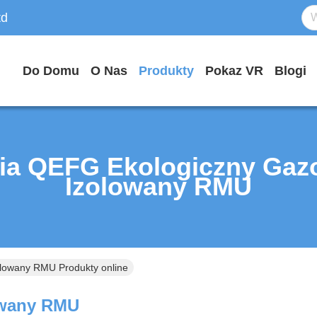
td
Do Domu
O Nas
Produkty
Pokaz VR
Blogi
ia QEFG Ekologiczny Ga
Izolowany RMU
lowany RMU Produkty online
owany RMU