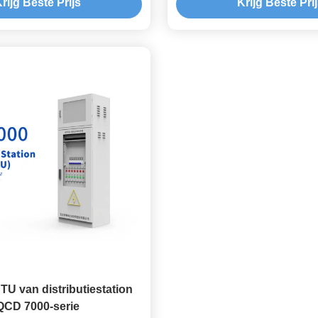
rijg Beste Prijs
Krijg Beste Pri
TU van distributiestation
QCD 7000-serie