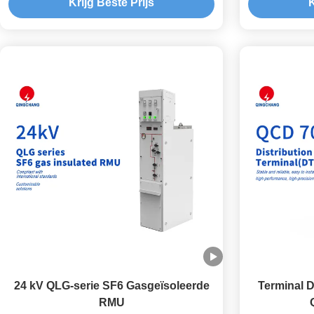
Krijg Beste Prijs
K
24 kV QLG-serie SF6 Gasgeïsoleerde
Terminal D
RMU