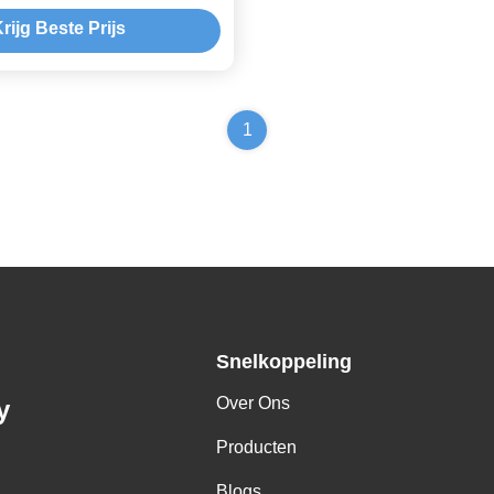
rijg Beste Prijs
1
Snelkoppeling
Over Ons
y
Producten
Blogs