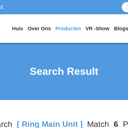
td
Huis
Over Ons
Producten
VR -show
Blog
Search Result
arch
[ Ring Main Unit ]
Match
6
Pr