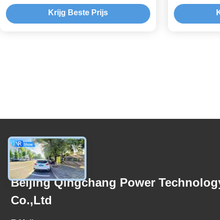
Krijg Beste Prijs
K
Contacteer Ons
Beijing Qingchang Power Technolog
Co.,Ltd