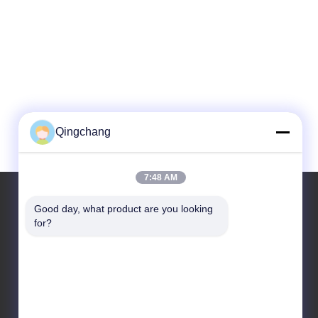
Qingchang
7:48 AM
Good day, what product are you looking 
for?
Ons Adres
Bedrijfsadres
C1111 GEM Techcenter, No.9, 3rd Straat Van Shangdi,
Beijing