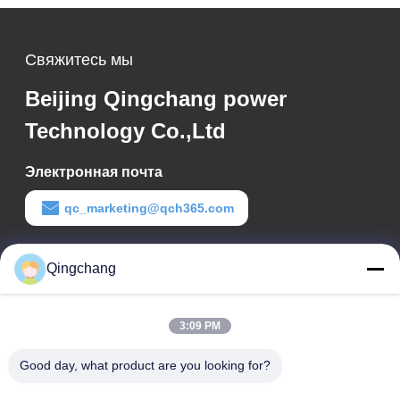
Свяжитесь мы
Beijing Qingchang power
Technology Co.,Ltd
Электронная почта
qc_marketing@qch365.com
Время работы
Qingchang
00:00-23:59
Наш адрес
3:09 PM
Адрес компании
Good day, what product are you looking for?
C1111 GEM Techcenter, No9, 3-я улица Шанди, Пекин