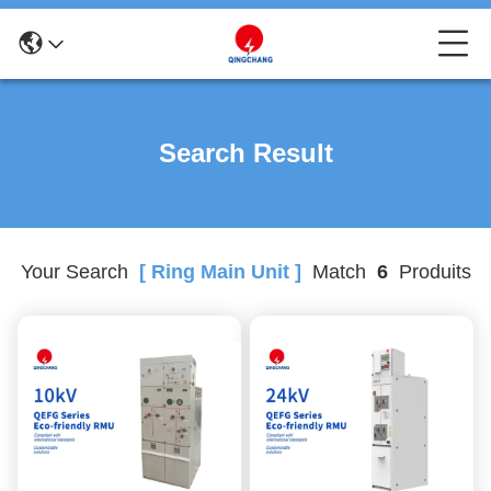
Search Result
Your Search
[ Ring Main Unit ]
Match
6
Produits