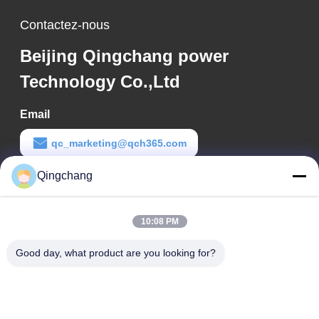
Contactez-nous
Beijing Qingchang power
Technology Co.,Ltd
Email
qc_marketing@qch365.com
Qingchang
Temps de travail
00:00-23:59
10:08 PM
Notre adresse
Good day, what product are you looking for?
Adresse de l'entreprise
C1111 GEM Techcenter, No9, 3ème rue de Shangdi, Pékin
Adresse d'usine