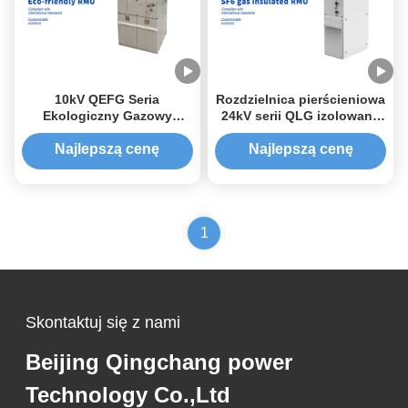
10kV QEFG Seria
Rozdzielnica pierścieniowa
Ekologiczny Gazowy
24kV serii QLG izolowana
Izolowany Rozdzielnica
gazem SF6
Pierścieniowa
Najlepszą cenę
Najlepszą cenę
1
Skontaktuj się z nami
Beijing Qingchang power
Technology Co.,Ltd