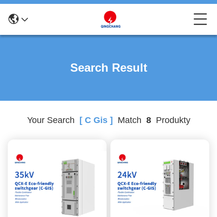
Search Result
Your Search
[ C Gis ]
Match
8
Produkty