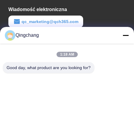
Wiadomość elektroniczna
qc_marketing@qch365.com
Qingchang
Czas pracy
00:00-23:59
1:18 AM
Nasz adres
Good day, what product are you looking for?
Adres firmy
C1111 GEM Techcenter, nr 9, 3. Ulica Shangdi, Pekin
Adres fabryki
Nr 3, Leyuan South 2nd Street, Strefa Rozwoju
Ekonomicznego Yanqi, Dzielnica Huairou, Pekin
Tel.
0010-82899533-82893776