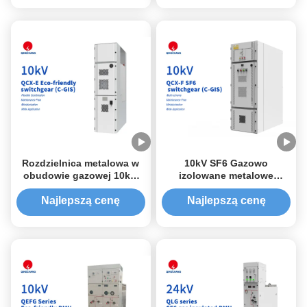
Rozdzielnica metalowa w
10kV SF6 Gazowo
obudowie gazowej 10kV,
izolowane metalowe
przyjazna dla środowiska
urządzenia przełącznikowe
C-GIS
C-GIS
Najlepszą cenę
Najlepszą cenę