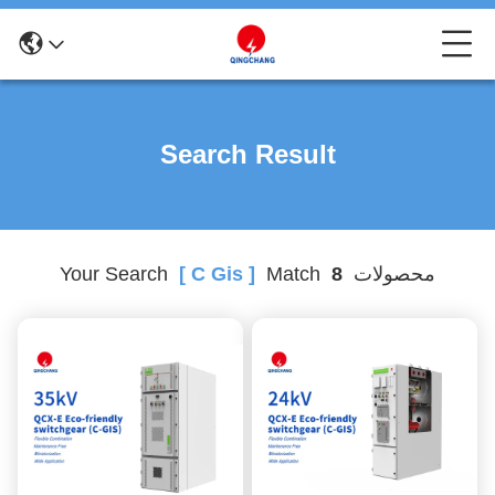
Search Result
محصولات
8
Match
[ C Gis ]
Your Search