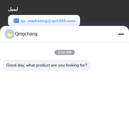
ایمیل
qc_marketing@qch365.com
Qingchang
زمان کار
00:00-23:59
2:10 AM
آدرس ما
Good day, what product are you looking for?
آدرس شرکت
C1111 GEM Techcenter, شماره 9، خیابان سوم شانگدی، پکن
آدرس کارخانه
شماره 3، خیابان دوم جنوبی لی‌یوان، منطقه توسعه اقتصادی یانچی،
ناحیه هوایرؤ، پکن
تلفن
0010-82899533-82893776