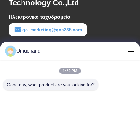
Technology Co.,Ltd
Ηλεκτρονικό ταχυδρομείο
qc_marketing@qch365.com
Χρόνος εργασίας
Qingchang
00:00-23:59
Η διεύθυνσή μας
1:22 PM
Διεύθυνση εταιρείας
Good day, what product are you looking for?
C1111 GEM Techcenter, αριθμός 9, 3η οδός του Shangdi,
Πεκίνο
Διεύθυνση εργοστασίων
Αριθ. 3, Λεγιουάν Νότια 2η Οδός, Ζώνη Οικονομικής
Ανάπτυξης Yanqi, Δήμος Huairou, Πεκίνο
Τηλ.