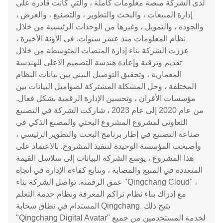
لدى الشركة منصة معلومات كاملة ، والتي كانت قادرة على
إدارة المبيعات ، والبحث والتطوير ، والتصنيع ، والعرض ،
والجودة ، والتمويل ، وغيرها من الوحدات الرئيسية من خلال
نظام المعلومات منذ عشر سنوات. في الآونة الأخيرة ،
عززت الشركة بناء إدارة المنصات المتوسطة من خلال
تقديم وترقية وإعادة هندسة التصميم الأعلى للهندسة
المعمارية ، وتحقيق التوصيل البيني بين بيانات النظام
المختلفة ، وحل المشكلة المشتركة لصواميل البيانات بين
مؤسسات الأقران ، وتحسين الإدارة الرقمية بشكل فعال.
من عام 2020 إلى عام 2023 ، شاركت الشركة في التصنيع
التعاوني لمشروع المشروع البحثي والمصنع الذكي في
صناعة التصنيع في إطار برنامج البحث والتطوير الرئيسي ،
وأصبحت المؤسسة الوحيدة لتنفيذ المشروع. بالاعتماد على
هذا المشروع ، يوسع الشركة البيانات إلى سلاسل القيمة
المتعددة في المنبع والمصابة ، وتتابع كفاءة الإدارة في اتجاه
عمق الرقمنة. تواصل الشركة بناء "Qingchang Cloud" ،
مع إدراك بناء نظام تراكم المعرفة ونظام خدمة التعلم
المستدام في نطاق سحابة Qingchang. يتيح ذلك
"Qingchang Digital Avatar" لخدمة المستخدمين من جميع