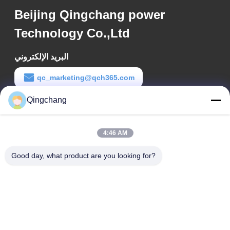
Beijing Qingchang power
Technology Co.,Ltd
البريد الإلكتروني
qc_marketing@qch365.com
Qingchang
وقت العمل
00:00-23:59
4:46 AM
عنواننا
Good day, what product are you looking for?
عنوان الشركة
C1111 مركز جي إي إم للتكنولوجيا، رقم 9، شارع شانغدي الثالث،
بكين
عنوان المصنع
رقم 3، شارع ليو يوان الجنوبي الثاني، منطقة يان تشي للتنمية