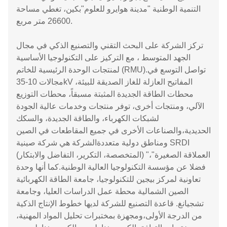
التنمية الوطنية "مدينة هوايرو للعلوم"بكين، تغطي مساحة
26600 متر مربع.
تركز الشركة على البحث التقني والتصنيع الذكي في مجال
الجهد المتوسط ، مع التركيز على التكنولوجيا الأساسية
لمنتجات الوحدة الرئيسية للخاتم (RMU).تواصل التوسع في
مجالات 10-35kV المفاتيح العازلة للغاز الصديقة للبيئة،
محطات الطاقة الجديدة المثبتة مسبقاً، محطات التوزيع
الآلي، ومنتجات أخرى، توفر منتجات وخدمات عالية الجودة
لشبكات الكهرباء، والطاقة الجديدة، والسكك
الحديدية،والصناعات الأخرى في جميع المقاطعات في الصين
ومناطق دولية متعددةالشركة هي شركة صينية SRDI
(المتخصصة، التكرير، التفاضل والابتكار) "العملاقة الصغيرة"،
فضلا عن مؤسسة التكنولوجيا العالية الوطنية.كما أنها وحدة
تعاونية لمركز بيجين للتكنولوجيا، جامعة الطاقة الكهربائية
الصين الشمالية محطة عمل الدراسات العليا، وجامعة
تشجيانغ. قاعدة التصنيع للشركة لديها خطوط الإنتاج الذكية
من الدرجة الأولى،ومجهزة بمختبرات تحليل المواد المهنية،