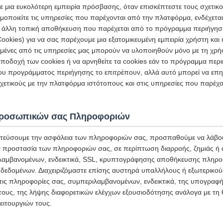
 μια ευκολότερη εμπειρία πρόσβασης, όταν επισκέπτεστε τους σχετικ
μοποιείτε τις υπηρεσίες που παρέχονται από την πλατφόρμα, ενδέχετα
 ή άλλη τοπική αποθήκευση που παρέχεται από το πρόγραμμα περιήγησ
ookies) για να σας παρέχουμε μια εξατομικευμένη εμπειρία χρήστη κα
σμένες από τις υπηρεσίες μας μπορούν να υλοποιηθούν μόνο με τη χρή
ποδοχή των cookies ή να αρνηθείτε τα cookies εάν το πρόγραμμα περι
ου προγράμματος περιήγησης το επιτρέπουν, αλλά αυτό μπορεί να επη
ετικούς με την πλατφόρμα ιστότοπους και στις υπηρεσίες που παρέχο
Προσωπικών σας Πληροφοριών
τεύσουμε την ασφάλεια των πληροφοριών σας, προσπαθούμε να λάβου
ην προστασία των πληροφοριών σας, σε περίπτωση διαρροής, ζημιάς ή
αμβανομένων, ενδεικτικά, SSL, κρυπτογράφησης αποθήκευσης πληρο
δεδομένων. Διαχειριζόμαστε επίσης αυστηρά υπαλλήλους ή εξωτερικο
στις πληροφορίες σας, συμπεριλαμβανομένων, ενδεικτικά, της υπογρα
 τους, της λήψης διαφορετικών ελέγχων εξουσιοδότησης ανάλογα με τη 
ιτουργιών τους.