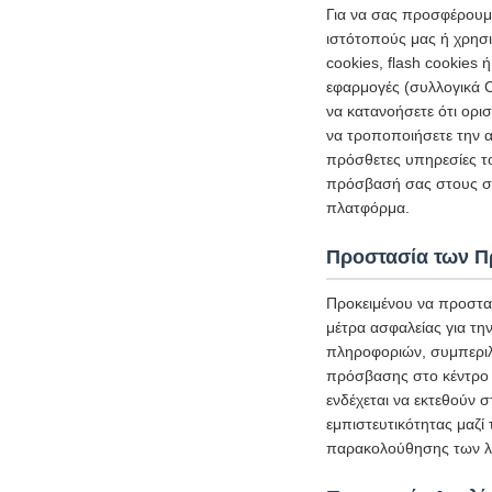
Για να σας προσφέρουμε
ιστότοπούς μας ή χρησι
cookies, flash cookies
εφαρμογές (συλλογικά C
να κατανοήσετε ότι ορι
να τροποποιήσετε την α
πρόσθετες υπηρεσίες τ
πρόσβασή σας στους σχ
πλατφόρμα.
Προστασία των 
Προκειμένου να προστα
μέτρα ασφαλείας για τ
πληροφοριών, συμπεριλ
πρόσβασης στο κέντρο 
ενδέχεται να εκτεθούν 
εμπιστευτικότητας μαζί
παρακολούθησης των λε