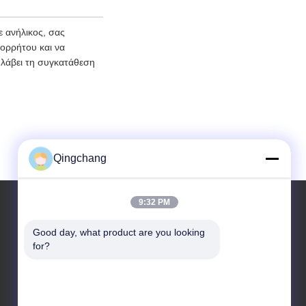
 ανήλικος, σας
πορρήτου και να
 λάβει τη συγκατάθεση
Qingchang
9:32 PM
Good day, what product are you looking 
Η Διεύθυνσή Μας
for?
Διεύθυνση Εταιρείας
C1111 GEM Techcenter, Αριθμός 9, 3η Οδός Του Shangdi,
Πεκίνο