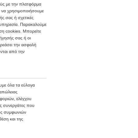
ούς με την πλατφόρμα
ι να χρησιμοποιήσουμε
ής σας ή σχετικές
ι υπηρεσία. Παρακαλούμε
ση cookies. Μπορείτε
ήγησής σας ή οι
ρεάσει την ασφαλή
νται από την
με όλα τα εύλογα
 απώλειας
φοριών, ελέγχου
ύς συνεργάτες που
φής συμφωνιών
θέση και της