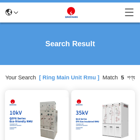
Search Result
Your Search
[ Ring Main Unit Rmu ]
Match
5
পণ্য