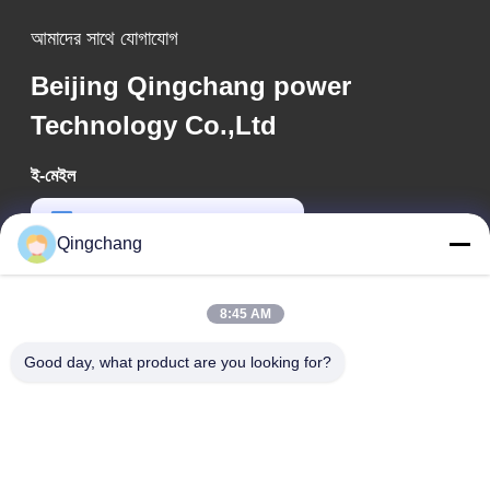
আমাদের সাথে যোগাযোগ
Beijing Qingchang power
Technology Co.,Ltd
ই-মেইল
qc_marketing@qch365.com
Qingchang
কাজের সময়
00:00-23:59
8:45 AM
আমাদের ঠিকানা
Good day, what product are you looking for?
কোম্পানির ঠিকানা
সি-১১১১ জিইএম টেক সেন্টার, শ্যাংডি, বেইজিংয়ের ৯ নং, ৩য় রাস্তা
কারখানার ঠিকানা