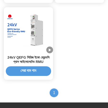
24kV QEFG সিরিজ ইকো ফ্রেন্ডলি
গ্যাস আইসোলেটেড RMU
সেরা দাম পান
1