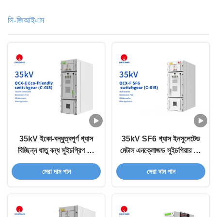
সি-জিআইএস
35kV ইকো-বন্ধুত্বপূর্ণ গ্যাস
35kV SF6 গ্যাস ইনসুলেটেড
বিচ্ছিন্ন ধাতু বন্ধ সুইচগ্রিপ C-
মেটাল এনক্লোজড সুইচগিয়ার C-
GIS
GIS
সেরা দাম পান
সেরা দাম পান