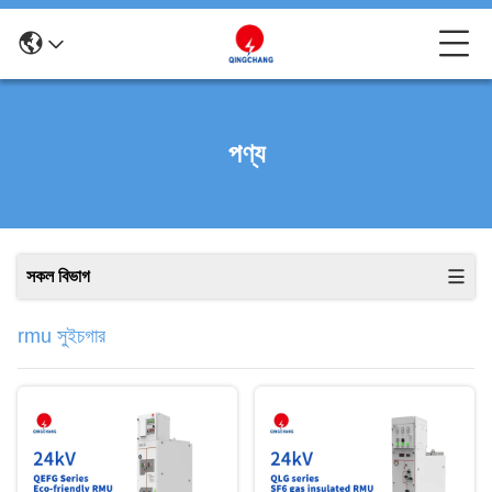
পণ্য
সকল বিভাগ
rmu সুইচগার