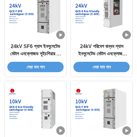
24kV SF6 গ্যাস ইনসুলেটেড
24kV পরিবেশ বান্ধব গ্যাস
মেটাল এনক্লোজড সুইচগিয়ার সি-
ইনসুলেটেড মেটাল এনক্লোজড
জিআইএস
সুইচগিয়ার সি-জিআইএস
সেরা দাম পান
সেরা দাম পান