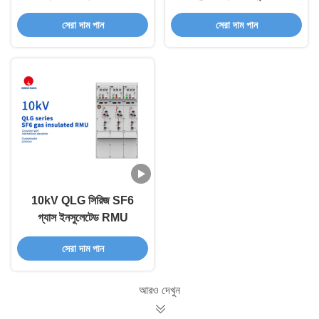
আরএমইউ
সেরা দাম পান
সেরা দাম পান
10kV QLG সিরিজ SF6
গ্যাস ইনসুলেটেড RMU
সেরা দাম পান
আরও দেখুন