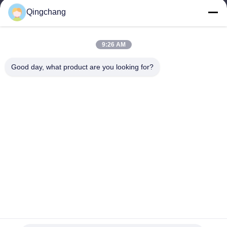
qc_marketing@qch365.com
Qingchang
কাজের সময়
00:00-23:59
9:26 AM
আমাদের ঠিকানা
Good day, what product are you looking for?
কোম্পানির ঠিকানা
সি-১১১১ জিইএম টেক সেন্টার, শ্যাংডি, বেইজিংয়ের ৯ নং, ৩য় রাস্তা
কারখানার ঠিকানা
নং ৩, লেয়ুয়ান দক্ষিণ ২য় রাস্তা, ইয়ানকি অর্থনৈতিক উন্নয়ন অঞ্চল, হুয়্যারু জেলা,
বেইজিং
টেলিফোন
0010-82899533-82893776
চীন ভালো মানের rmu সুইচগার সরবরাহকারী। কপিরাইট © -2026 Beijing
Qingchang power Technology Co.,Ltd সমস্ত অধিকার সংরক্ষিত।