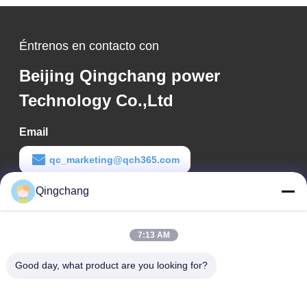
Éntrenos en contacto con
Beijing Qingchang power
Technology Co.,Ltd
Email
qc_marketing@qch365.com
Qingchang
Tiempo de trabajo
00:00-23:59
7:13 AM
Nuestra dirección
Good day, what product are you looking for?
Dirección de la empresa
C1111 GEM Techcenter, No. 9, 3rd Street of Shangdi, Beijing