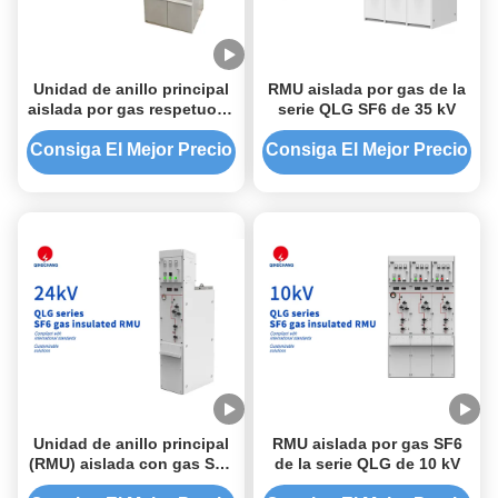
Unidad de anillo principal
RMU aislada por gas de la
aislada por gas respetuosa
serie QLG SF6 de 35 kV
con el medio ambiente de
la serie QEFG de 10 kV
Consiga El Mejor Precio
Consiga El Mejor Precio
Unidad de anillo principal
RMU aislada por gas SF6
(RMU) aislada con gas SF6
de la serie QLG de 10 kV
de la serie QLG de 24 kV