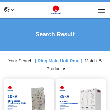
Search Result
Your Search
[ Ring Main Unit Rmu ]
Match
5
Productos