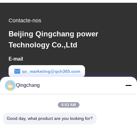
Contacte-nos
Beijing Qingchang power
Technology Co.,Ltd
E-mail
qc_marketing@qch365.com
Qingchang
Tempo de trabalho
00:00-23:59
6:53 AM
O nosso endereço
Good day, what product are you looking for?
Endereço da empresa
C1111 GEM Techcenter, No9, 3rd Street of Shangdi, Beijing