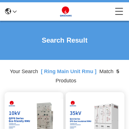
Search Result
Your Search
[ Ring Main Unit Rmu ]
Match
5
Produtos