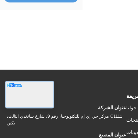
ريعة
عنواننا
حولنا
عنوان الشركة
C1111 مركز جي إي إم للتكنولوجيا، رقم 9، شارع شانغدي الثالث،
نتجات
بكين
دونات
عنوان المصنع