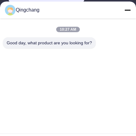
Qingchang
وقت العمل
00:00-23:59
10:27 AM
عنواننا
Good day, what product are you looking for?
عنوان الشركة
C1111 مركز جي إي إم للتكنولوجيا، رقم 9، شارع شانغدي الثالث،
بكين
عنوان المصنع
رقم 3، شارع ليو يوان الجنوبي الثاني، منطقة يان تشي للتنمية
الاقتصادية، حي هوايرو، بكين
الهاتف
0010-82899533-82893776
الصين جودة جيدة أجهزة التبديل المورد. حقوق الطبع والنشر © -2026