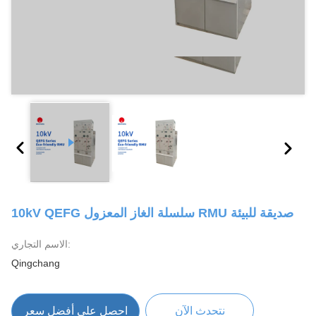
10kV QEFG سلسلة الغاز المعزول RMU صديقة للبيئة
الاسم التجاري:
Qingchang
نتحدث الآن
احصل على أفضل سعر