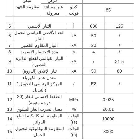
الأرض
النبض
مقاومة الجهد
كيلو
عبر مسافة
85
فولت
معزولة
125
630
أ
التيار الاسمي
5
الحد الأقصى القياسي لتحمل
6
kA
50
/
التيار
/
20
kA
التيار المقاوم القصير
7
/
4
s
مدة الاختصار الاسمية
8
التيار القياسي لقطع الدائرة
9
kA
/
31.5
القصيرة
80
50
kA
تيار الإغلاق (الذروة)
10
معدل عمر الكهرباء
/
E2
/
(المركز الرئيسي للتحويل
11
التبديل)
الضغط الاسمي للغاز (20
12
MPa
0.025
درجة مئوية)
≤0.01
%
معدل تسرب الغاز السنوي
13
الوقت
المقاومة الميكانيكية لقطع
14
10000
((s)
الدوائر
الوقت
المقاومة الميكانيكية لتحويل
15
3000
((s)
الحمل