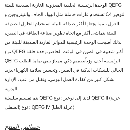
الوحدة الرئيسية الحلقية المعزولة الغازية الصديقة للبيئة QEFG
تستخدم غازات خاملة مثل الهواء الجاف والنيتروجين و C4 لتوفير
العزل ، مما يجعلها أكثر صداقة للبيئة.استخدام الحلول الصديقة
للبيئة يتماشى أكثر مع اتجاه تطوير صناعة الطاقة في الصين،
لذلك أصبحت الوحدة الرئيسية للدوائر الغازية الصديقة للبيئة من
نوع QEFG أكثر شعبية في الصين في الوقت الحاضر.وحدة حلقة
QEFG الرئيسية أخف وزناًتصميم ذكي ممتاز يلبي تماما الطلب
الحالي للشبكات الذكية في الصين، وتحسين سلامة الكهرباء،يزيد
بشكل كبير من كفاءة العمل اليومي، وتقلل من عبء الإدارة
اليدوية.
يتم تقسيم سلسلة QEFG لدينا إلى نوعين: نوع QEFG II (عزلة
السفلى) ؛ نوع QEFG IV (عزلة العليا)
خصائص المنتج