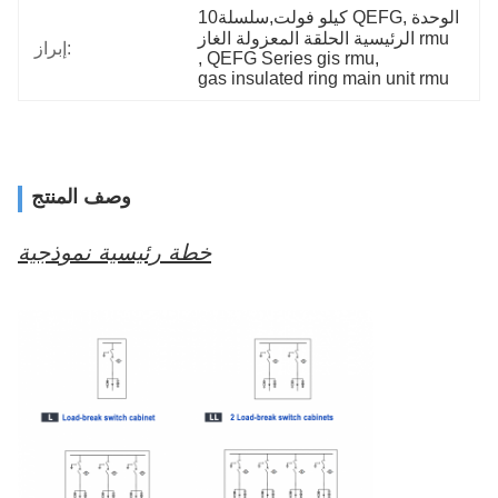
10كيلو فولت,سلسلة QEFG,الوحدة 
الرئيسية الحلقة المعزولة الغاز rmu
إبراز:
, 
QEFG Series gis rmu
, 
gas insulated ring main unit rmu
وصف المنتج
خطة رئيسية نموذجية