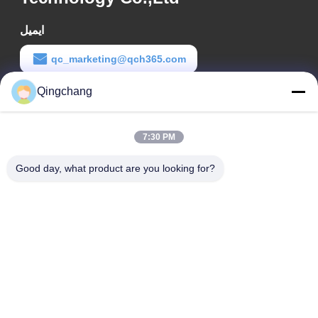
ایمیل
qc_marketing@qch365.com
Qingchang
زمان کار
00:00-23:59
7:30 PM
آدرس ما
Good day, what product are you looking for?
آدرس شرکت
C1111 GEM Techcenter, شماره 9، خیابان سوم شانگدی، پکن
آدرس کارخانه
شماره 3، خیابان دوم جنوبی لی‌یوان، منطقه توسعه اقتصادی یانچی،
ناحیه هوایرؤ، پکن
تلفن
0010-82899533-82893776