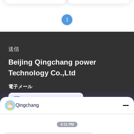
1
送信
Beijing Qingchang power
Technology Co.,Ltd
電子メール
qc_marketing@qch365.com
Qingchang
作業時間
00:00-23:59
4:11 PM