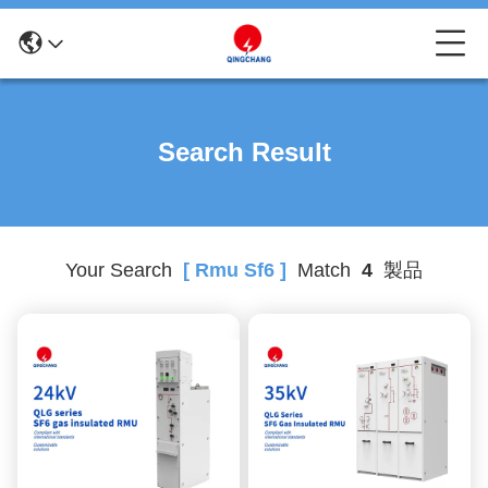
Search Result
Your Search
[ Rmu Sf6 ]
Match
4
製品