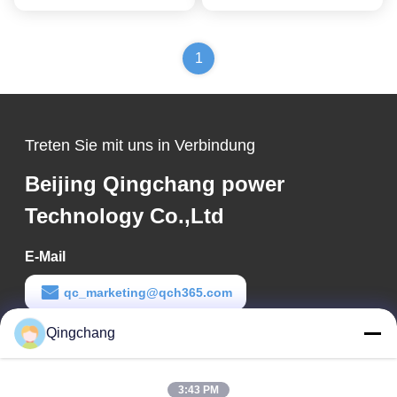
Preis
Preis
1
Treten Sie mit uns in Verbindung
Beijing Qingchang power
Technology Co.,Ltd
E-Mail
qc_marketing@qch365.com
Qingchang
Arbeits-Zeit
00:00-23:59
3:43 PM