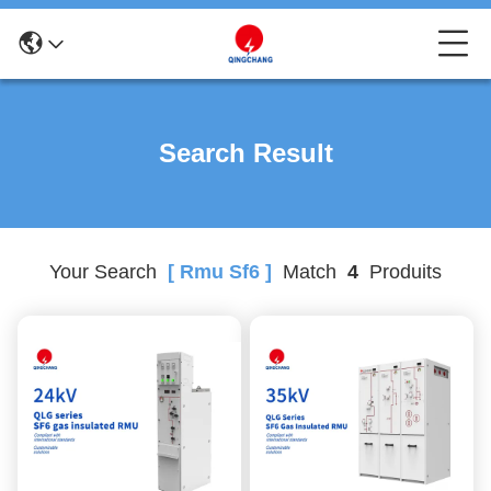
Search Result
Your Search
[ Rmu Sf6 ]
Match
4
Produits