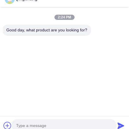
作業時間
00:00-23:59
2:24 PM
住所
Good day, what product are you looking for?
会社の住所
C1111 GEM テクノロジーセンター 北京 シャングディ市9,3丁
目
工場住所
北京市 湖原区 洋基経済開発区 レイユアン南2丁目3号
Tel
0010-82899533-82893776
中国の良質 rmu スイッチ装置 メーカー。Copyright© -2026
Beijing Qingchang power Technology Co.,Ltd . 複製権所有。
プライバシーポリシー規約
|
地図