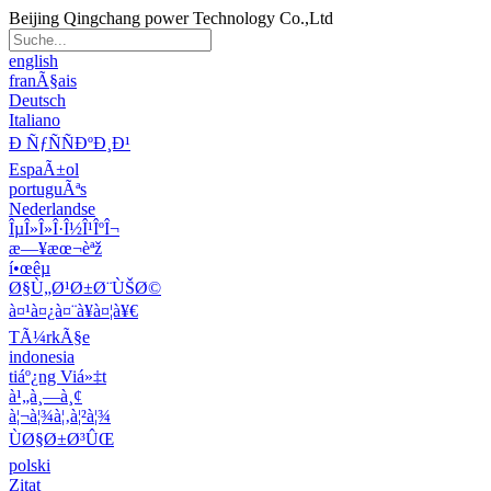
Beijing Qingchang power Technology Co.,Ltd
english
franÃ§ais
Deutsch
Italiano
Ð ÑƒÑÑÐºÐ¸Ð¹
EspaÃ±ol
portuguÃªs
Nederlandse
ÎµÎ»Î»Î·Î½Î¹ÎºÎ¬
æ—¥æœ¬èªž
í•œêµ­
Ø§Ù„Ø¹Ø±Ø¨ÙŠØ©
à¤¹à¤¿à¤¨à¥à¤¦à¥€
TÃ¼rkÃ§e
indonesia
tiáº¿ng Viá»‡t
à¹„à¸—à¸¢
à¦¬à¦¾à¦‚à¦²à¦¾
ÙØ§Ø±Ø³ÛŒ
polski
Zitat