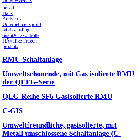
ÙØ§Ø±Ø³ÛŒ
polski
Haus
Ãœber us
Unternehmensprofil
fabrik-ausflug
qualitÃ¤tskontrolle
HÃ¤ufige Fragen
produits
RMU-Schaltanlage
Umweltschonende, mit Gas isolierte RMU
der QEFG-Serie
QLG-Reihe SF6 Gasisolierte RMU
C-GIS
Umweltfreundliche, gasisolierte, mit
Metall umschlossene Schaltanlage (C-