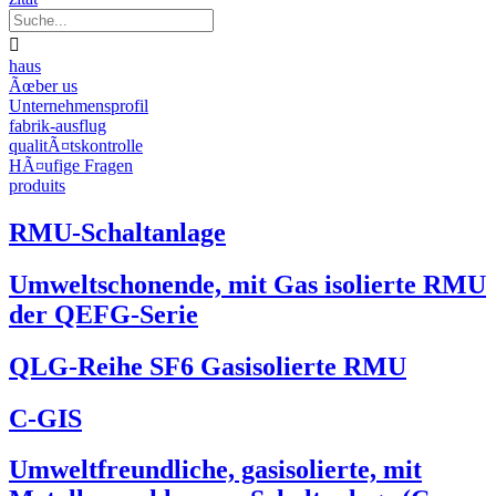

haus
Ãœber us
Unternehmensprofil
fabrik-ausflug
qualitÃ¤tskontrolle
HÃ¤ufige Fragen
produits
RMU-Schaltanlage
Umweltschonende, mit Gas isolierte RMU
der QEFG-Serie
QLG-Reihe SF6 Gasisolierte RMU
C-GIS
Umweltfreundliche, gasisolierte, mit