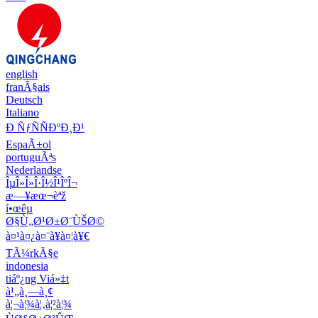
english
franÃ§ais
Deutsch
Italiano
Ð ÑƒÑÑÐºÐ¸Ð¹
EspaÃ±ol
portuguÃªs
Nederlandse
ÎµÎ»Î»Î·Î½Î¹ÎºÎ¬
æ—¥æœ¬èªž
í•œêµ­
Ø§Ù„Ø¹Ø±Ø¨ÙŠØ©
à¤¹à¤¿à¤¨à¥à¤¦à¥€
TÃ¼rkÃ§e
indonesia
tiáº¿ng Viá»‡t
à¹„à¸—à¸¢
à¦¬à¦¾à¦‚à¦²à¦¾