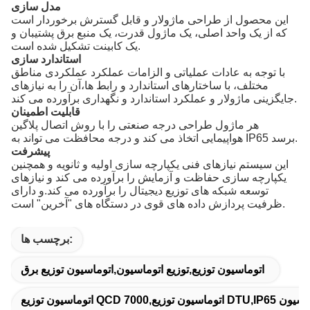
مدل سازی
این محصول از طراحی ماژولار و قابل گسترش برخوردار است
که از یک واحد اصلی، یک ماژول قدرت، یک منبع برق پشتیبان و
یک کابینت تشکیل شده است.
استاندارد سازی
با توجه به عادات عملیاتی و الزامات عملکرد عملکردی مناطق
مختلف، با ساختارهای استاندارد و رابط ها،آن را به نیازهای
جایگزینی ماژولار و عملکرد استاندارد و نگهداری برآورده می کند.
قابلیت اطمینان
هر ماژول طراحی درجه صنعتی را با روش اتصال پلاگین
هواپیمایی اتخاذ می کند و درجه محافظت می تواند به IP65 برسد.
پیشرفت
این سیستم نیازهای فنی یکپارچه سازی اولیه و ثانویه و همچنین
یکپارچه سازی حفاظت و آزمایش را برآورده می کند و نیازهای
توسعه شبکه های توزیع دیجیتال را برآورده می کند.و دارای
ظرفیت پردازش داده های قوی در دستگاه های "آخرین" است.
برچسب ها:
اتوماسیون توزیع,توزیع اتوماسیون,اتوماسیون توزیع برق
یع DTU,IP65 توزیع اتوماسیون