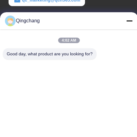
qc_marketing@qch365.com
زمان کار
Qingchang
00:00-23:59
آدرس ما
4:02 AM
آدرس شرکت
Good day, what product are you looking for?
C1111 GEM Techcenter, شماره 9، خیابان سوم شانگدی، پکن
آدرس کارخانه
شماره 3، خیابان دوم جنوبی لی‌یوان، منطقه توسعه اقتصادی یانچی،
ناحیه هوایرؤ، پکن
تلفن
0010-82899533-82893776
چین کیفیت خوب تجهیزات سوئیچینگ rmu عرضه کننده. حقوق چاپ
-2026 Beijing Qingchang power Technology Co.,Ltd تمام حقوق