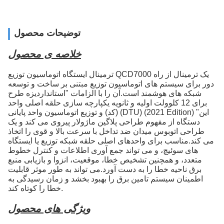
توضیحات محصول
خلاصه ی محصول
ترمینال ایستگاه اتوماسیون توزیع QCD7000 یک ترمینال از راه
دور برای سیستم های اتوماسیون توزیع مبتنی بر ساخت و توسعه
شبکه های هوشمند است.آن را با الزامات "استانداردیزه طرح
برای 12 کلوولت اولیه و ثانویه یکپارچه سازی حلقه اصلی واحد
(کد) و توزیع اتوماسیون واحد پایانی (DTU) (2021 Edition) "این
دستگاه از مفهوم طراحی پلاگین ماژولار پیروی می کند و یک
طراحی اتوبوس میدان ضد تداخل با سرعت بالا و قوی را اتخاذ
می کند.مناسب برای واحدهای اصلی حلقه شبکه توزیع یا ایستگاه
های سوئیچ، و می تواند جمع آوری اطلاعات و کنترل خطوط
متعدد، و همچنین تشخیص خطا، موقعیت، انزوا و بازیابی منبع
برق ناحیه خطا را به دست آورد.می تواند به طور موثر قابلیت
اطمینان سیستم تامین برق را بهبود بخشد و زمان رسیدگی به
خطا را کوتاه کند.
ویژگی های محصول