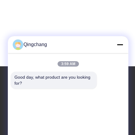
Qingchang
3:59 AM
Good day, what product are you looking 
for?
우리 주소
회사 주소
C1111 GEM 테크센터, 베이징, 상하디, 9번 3번가
공장 주소
3번, 레위안 남쪽 2번가, 양치 경제개발구역, 후아루 구, 베이징