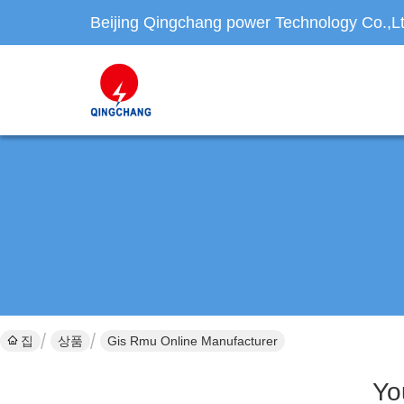
Beijing Qingchang power Technology Co.,L
집
상품
Gis Rmu Online Manufacturer
Yo