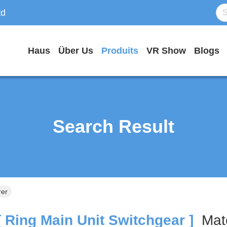
td
Haus
Über Us
Produits
VR Show
Blogs
Search Result
rer
 Ring Main Unit Switchgear ]
Mat