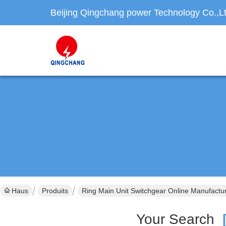
Beijing Qingchang power Technology Co.,L
Haus
Produits
Ring Main Unit Switchgear Online Manufactu
Your Search
[