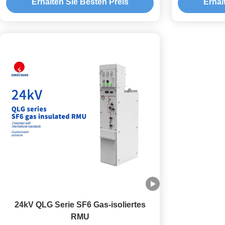
Erhalten Sie Besten Preis
Erhal
24kV QLG Serie SF6 Gas-isoliertes
RMU