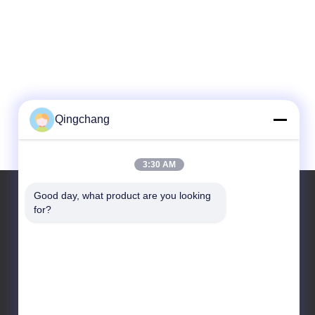
Qingchang
3:30 AM
Good day, what product are you looking 
for?
Unsere Adresse
Adresse Des Unternehmens
C1111 GEM Techcenter, No. 9, 3. Shangdi-Straße, Peking
Fabrikadresse