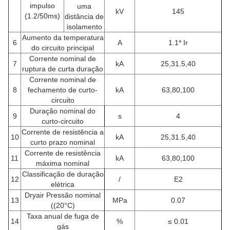
impulso
uma
kV
145
(1.2/50ms)
distância de
isolamento
Aumento da temperatura
6
A
1.1* Ir
do circuito principal
Corrente nominal de
7
kA
25,31.5,40
ruptura de curta duração
Corrente nominal de
8
fechamento de curto-
kA
63,80,100
circuito
Duração nominal do
9
s
4
curto-circuito
Corrente de resistência a
10
kA
25,31.5,40
curto prazo nominal
Corrente de resistência
11
kA
63,80,100
máxima nominal
Classificação de duração
12
/
E2
elétrica
Dryair
Pressão nominal
13
MPa
0.07
((20
°C
)
Taxa anual de fuga de
14
%
≤ 0.01
gás