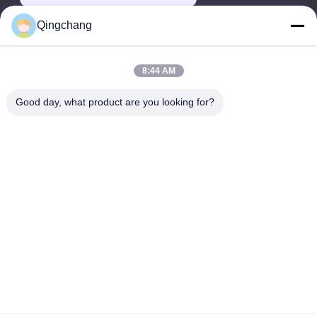
Qingchang
Tempo de trabalho
00:00-23:59
8:44 AM
O nosso endereço
Good day, what product are you looking for?
Endereço da empresa
C1111 GEM Techcenter, No9, 3rd Street of Shangdi, Beijing
Endereço da fábrica
Nº 3, Rua Leyuan Sul 2nd, Zona de Desenvolvimento
Económico de Yanqi, Distrito de Huairou, Pequim
Telefone
0010-82899533-82893776
Boa qualidade de China aparelhagem rmu Fornecedor. © de
Copyright -2026 Beijing Qingchang power Technology Co.,Ltd .