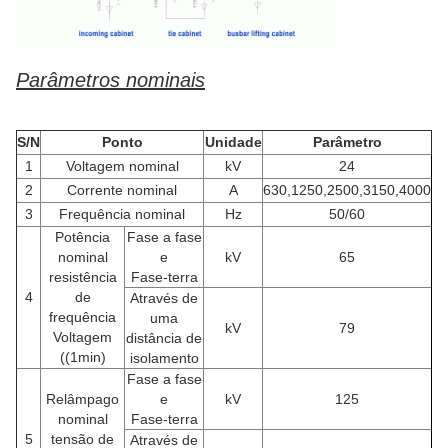
Parâmetros nominais
S/N
Ponto
Unidade
Parâmetro
1
Voltagem nominal
kV
24
2
Corrente nominal
A
630,1250,2500,3150,4000
3
Frequência nominal
Hz
50/60
Potência
Fase a fase
nominal
e
kV
65
resistência
Fase-terra
4
de
Através de
frequência
uma
kV
79
Voltagem
distância de
((1min)
isolamento
Fase a fase
Relâmpago
e
kV
125
nominal
Fase-terra
5
tensão de
Através de