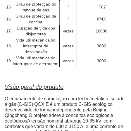
Grau de protecção do
15
/
IP67
tanque de gás
Grau de protecção da
16
/
IP4X
concha
Duração de vida dos
17
vezes
10000
disjuntores
Vida útil mecânica do
18
interruptor de
vezes
3000
desconexão
Vida útil mecânica do
19
vezes
3000
interruptor de aterragem
Visão geral do produto
O equipamento de comutação com fecho metálico isolado
a gás (C-GIS) QCX E é um produto C-GIS ecológico
desenvolvido de forma independente pela Beijing
Qingchang.O projeto adere a conceitos ecológicos e
ecológicosA tensão nominal abrange 10-35 kV, com
correntes que variam de 630 a 3150 A, e uma corrente de