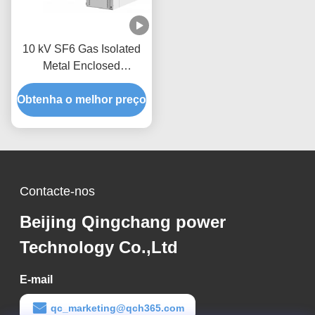
10 kV SF6 Gas Isolated
Metal Enclosed
Switchgear C-GIS
Obtenha o melhor preço
Contacte-nos
Beijing Qingchang power
Technology Co.,Ltd
E-mail
qc_marketing@qch365.com