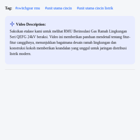
Tag:
#
switchgear rmu
#
unit utama cincin
#
unit utama cincin listrik
Video Description:
Saksikan etalase kami untuk melihat RMU Berinsulasi Gas Ramah Lingkungan
Seri QEFG 24kV beraksi. Video ini memberikan panduan mendetail tentang fitur-
fitur canggihnya, menunjukkan bagaimana desain ramah lingkungan dan
konstruksi kokoh memberikan keandalan yang unggul untuk jaringan distribusi
listrik modern.