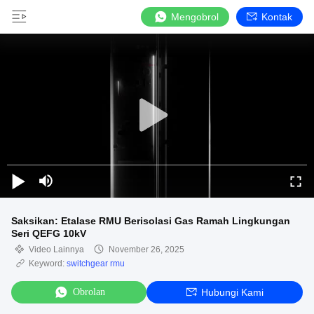
Mengobrol
Kontak
Saksikan: Etalase RMU Berisolasi Gas Ramah Lingkungan
Seri QEFG 10kV
Video Lainnya
November 26, 2025
Keyword:
switchgear rmu
Obrolan
Hubungi Kami