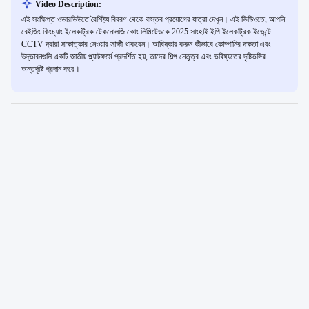
Video Description:
এই সংক্ষিপ্ত ওভারভিউতে বৈশিষ্ট্য বিবরণ থেকে বাস্তব প্রয়োগের যাত্রা দেখুন। এই ভিডিওতে, আপনি
বেইজিং কিংচ্যাং ইলেকট্রিক টেকনোলজি কোং লিমিটেডকে 2025 সাংহাই ইপি ইলেকট্রিক ইভেন্টে
CCTV দ্বারা সাক্ষাত্কার নেওয়ার সাক্ষী থাকবেন। আবিষ্কার করুন কীভাবে কোম্পানির দক্ষতা এবং
উদ্ভাবনগুলি একটি জাতীয় প্ল্যাটফর্মে প্রদর্শিত হয়, তাদের শিল্প নেতৃত্ব এবং ভবিষ্যতের দৃষ্টিভঙ্গির
অন্তর্দৃষ্টি প্রদান করে।